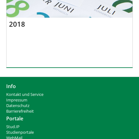
2018
Info
Kontakt und Service
Impressum
Datenschutz
Barrierefreiheit
Portale
Stud.IP
Studienportale
WebMail